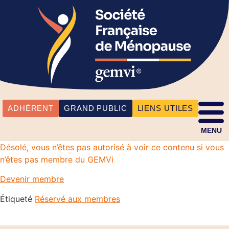
ADHÉRENT
GRAND PUBLIC
LIENS UTILES
MENU
Désolé, vous n’êtes pas autorisé à voir ce contenu si vous
n’êtes pas membre du GEMVi
Devenir membre
Étiqueté
Réservé aux membres