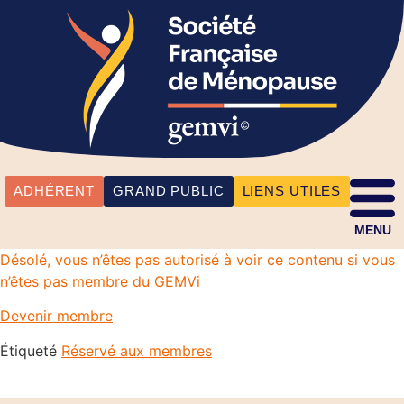
ADHÉRENT
GRAND PUBLIC
LIENS UTILES
MENU
Désolé, vous n’êtes pas autorisé à voir ce contenu si vous
n’êtes pas membre du GEMVi
Devenir membre
Étiqueté
Réservé aux membres