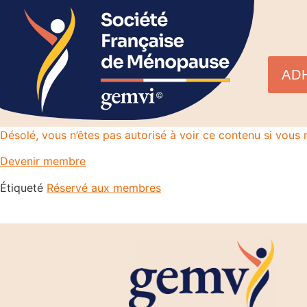
AD
Désolé, vous n’êtes pas autorisé à voir ce contenu si vou
Devenir membre
Étiqueté
Réservé aux membres