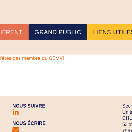
HÉRENT
GRAND PUBLIC
LIENS UTILE
s n’êtes pas membre du GEMVi
NOUS SUIVRE
Secr
Unit
CHU 
NOUS ÉCRIRE
53 a
7567