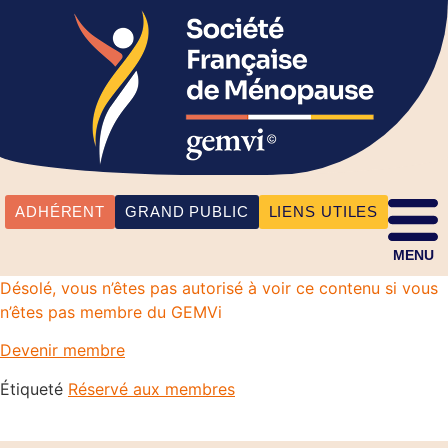
ADHÉRENT
GRAND PUBLIC
LIENS UTILES
MENU
Désolé, vous n’êtes pas autorisé à voir ce contenu si vous
n’êtes pas membre du GEMVi
Devenir membre
Étiqueté
Réservé aux membres