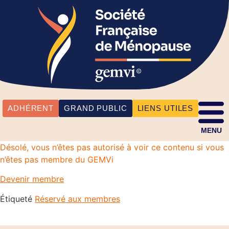
ADHÉRENT
GRAND PUBLIC
LIENS UTILES
MENU
Désolé, vous n’êtes pas autorisé à voir ce contenu si vous
n’êtes pas membre du GEMVi
Devenir membre
Étiqueté
Réservé aux membres