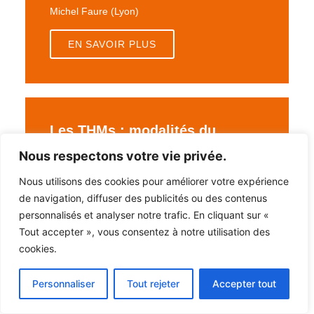
Michel Faure (Lyon)
EN SAVOIR PLUS
Les THMs : modalités du
traitement hormonal et risques
Nous respectons votre vie privée.
de cancer
Nous utilisons des cookies pour améliorer votre expérience
Patrice Lopès (Nantes)
de navigation, diffuser des publicités ou des contenus
personnalisés et analyser notre trafic. En cliquant sur «
EN SAVOIR PLUS
Tout accepter », vous consentez à notre utilisation des
cookies.
Personnaliser
Tout rejeter
Accepter tout
23ÈMES JOURNÉES PYRÉNÉENNES DE
GYNÉCOLOGIE