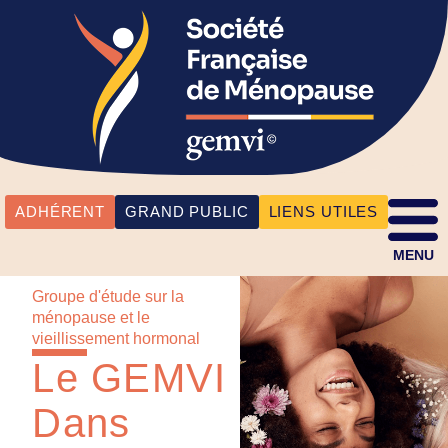
ADHÉRENT
GRAND PUBLIC
LIENS UTILES
MENU
Groupe d'étude sur la
ménopause et le
vieillissement hormonal
Le GEMVI
Dans