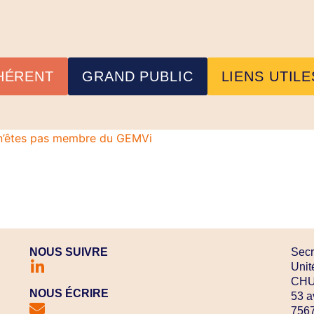
HÉRENT
GRAND PUBLIC
LIENS UTILE
s n’êtes pas membre du GEMVi
NOUS SUIVRE
Secr
Unit
CHU 
NOUS ÉCRIRE
53 a
7567