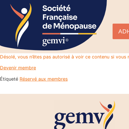
AD
Désolé, vous n’êtes pas autorisé à voir ce contenu si vou
Devenir membre
Étiqueté
Réservé aux membres