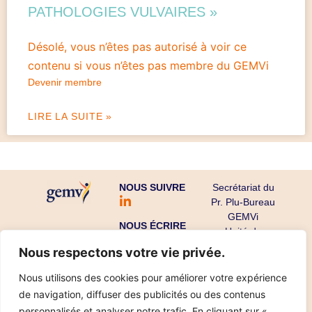
PATHOLOGIES VULVAIRES »
Désolé, vous n’êtes pas autorisé à voir ce
contenu si vous n’êtes pas membre du GEMVi
Devenir membre
LIRE LA SUITE »
NOUS SUIVRE
Secrétariat du
Pr. Plu-Bureau
GEMVi
NOUS ÉCRIRE
Unité de
Gynécologie
Nous respectons votre vie privée.
Endocrinienne
CHU Cochin-
Nous utilisons des cookies pour améliorer votre expérience
Port Royal
de navigation, diffuser des publicités ou des contenus
53 avenue de
personnalisés et analyser notre trafic. En cliquant sur «