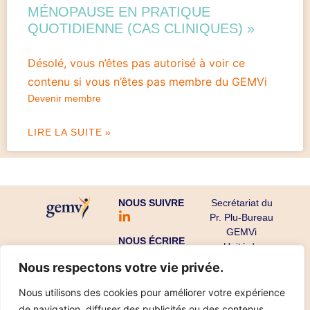
MÉNOPAUSE EN PRATIQUE
QUOTIDIENNE (CAS CLINIQUES) »
Désolé, vous n’êtes pas autorisé à voir ce
contenu si vous n’êtes pas membre du GEMVi
Devenir membre
LIRE LA SUITE »
NOUS SUIVRE
Secrétariat du
Pr. Plu-Bureau
GEMVi
NOUS ÉCRIRE
Unité de
Gynécologie
Nous respectons votre vie privée.
Endocrinienne
CHU Cochin-
Nous utilisons des cookies pour améliorer votre expérience
Port Royal
de navigation, diffuser des publicités ou des contenus