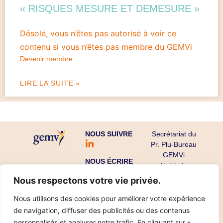
« RISQUES MESURE ET DEMESURE »
Désolé, vous n’êtes pas autorisé à voir ce
contenu si vous n’êtes pas membre du GEMVi
Devenir membre
LIRE LA SUITE »
NOUS SUIVRE
Secrétariat du
Pr. Plu-Bureau
GEMVi
NOUS ÉCRIRE
Unité de
Gynécologie
Nous respectons votre vie privée.
Endocrinienne
CHU Cochin-
Nous utilisons des cookies pour améliorer votre expérience
Port Royal
de navigation, diffuser des publicités ou des contenus
53 avenue de
personnalisés et analyser notre trafic. En cliquant sur «