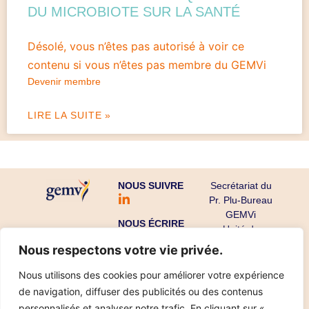
DU MICROBIOTE SUR LA SANTÉ
Désolé, vous n’êtes pas autorisé à voir ce
contenu si vous n’êtes pas membre du GEMVi
Devenir membre
LIRE LA SUITE »
NOUS SUIVRE
Secrétariat du
Pr. Plu-Bureau
GEMVi
NOUS ÉCRIRE
Unité de
Gynécologie
Nous respectons votre vie privée.
Endocrinienne
CHU Cochin-
Nous utilisons des cookies pour améliorer votre expérience
Port Royal
de navigation, diffuser des publicités ou des contenus
53 avenue de
personnalisés et analyser notre trafic. En cliquant sur «