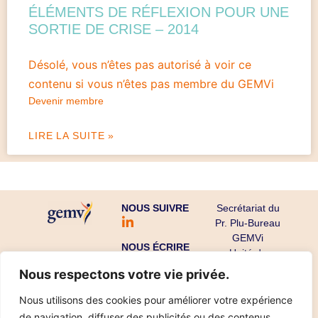
ÉLÉMENTS DE RÉFLEXION POUR UNE
SORTIE DE CRISE – 2014
Désolé, vous n’êtes pas autorisé à voir ce
contenu si vous n’êtes pas membre du GEMVi
Devenir membre
LIRE LA SUITE »
NOUS SUIVRE
Secrétariat du
Pr. Plu-Bureau
GEMVi
NOUS ÉCRIRE
Unité de
Gynécologie
Nous respectons votre vie privée.
Endocrinienne
CHU Cochin-
Nous utilisons des cookies pour améliorer votre expérience
Port Royal
de navigation, diffuser des publicités ou des contenus