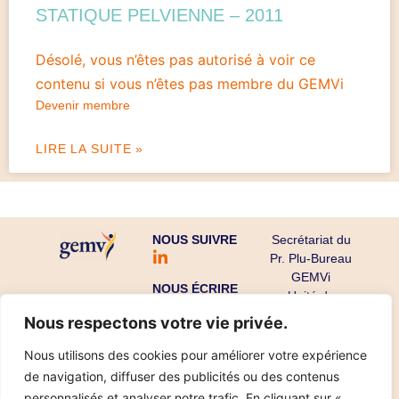
STATIQUE PELVIENNE – 2011
Désolé, vous n’êtes pas autorisé à voir ce
contenu si vous n’êtes pas membre du GEMVi
Devenir membre
LIRE LA SUITE »
NOUS SUIVRE
Secrétariat du
Pr. Plu-Bureau
GEMVi
NOUS ÉCRIRE
Unité de
Gynécologie
Nous respectons votre vie privée.
Endocrinienne
CHU Cochin-
Nous utilisons des cookies pour améliorer votre expérience
Port Royal
de navigation, diffuser des publicités ou des contenus
53 avenue de
personnalisés et analyser notre trafic. En cliquant sur «