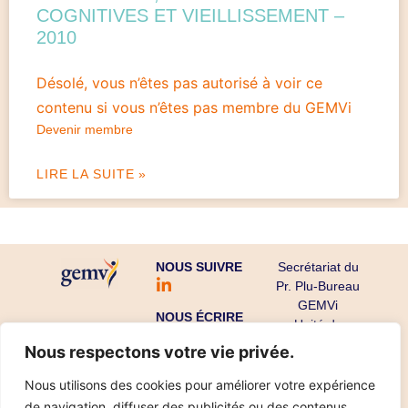
COGNITIVES ET VIEILLISSEMENT –
2010
Désolé, vous n’êtes pas autorisé à voir ce
contenu si vous n’êtes pas membre du GEMVi
Devenir membre
LIRE LA SUITE »
NOUS SUIVRE
Secrétariat du
Pr. Plu-Bureau
GEMVi
NOUS ÉCRIRE
Unité de
Gynécologie
Nous respectons votre vie privée.
Endocrinienne
CHU Cochin-
Nous utilisons des cookies pour améliorer votre expérience
Port Royal
de navigation, diffuser des publicités ou des contenus