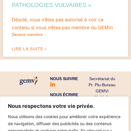
PATHOLOGIES VULVAIRES »
Désolé, vous n’êtes pas autorisé à voir ce
contenu si vous n’êtes pas membre du GEMVi
Devenir membre
LIRE LA SUITE »
NOUS SUIVRE
Secrétariat du
Pr. Plu-Bureau
GEMVi
NOUS ÉCRIRE
Unité de
Gynécologie
Nous respectons votre vie privée.
Endocrinienne
CHU Cochin-
Nous utilisons des cookies pour améliorer votre expérience
Port Royal
de navigation, diffuser des publicités ou des contenus
53 avenue de
personnalisés et analyser notre trafic. En cliquant sur «