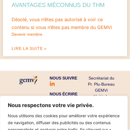
AVANTAGES MÉCONNUS DU THM
Désolé, vous n’êtes pas autorisé à voir ce
contenu si vous n’êtes pas membre du GEMVi
Devenir membre
LIRE LA SUITE »
NOUS SUIVRE
Secrétariat du
Pr. Plu-Bureau
GEMVi
NOUS ÉCRIRE
Unité de
Gynécologie
Nous respectons votre vie privée.
Endocrinienne
CHU Cochin-
Nous utilisons des cookies pour améliorer votre expérience
Port Royal
de navigation, diffuser des publicités ou des contenus
53 avenue de
personnalisés et analyser notre trafic. En cliquant sur «