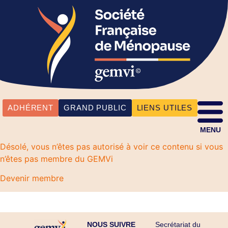
ADHÉRENT
GRAND PUBLIC
LIENS UTILES
MENU
Désolé, vous n’êtes pas autorisé à voir ce contenu si vous
n’êtes pas membre du GEMVi
Devenir membre
NOUS SUIVRE
Secrétariat du