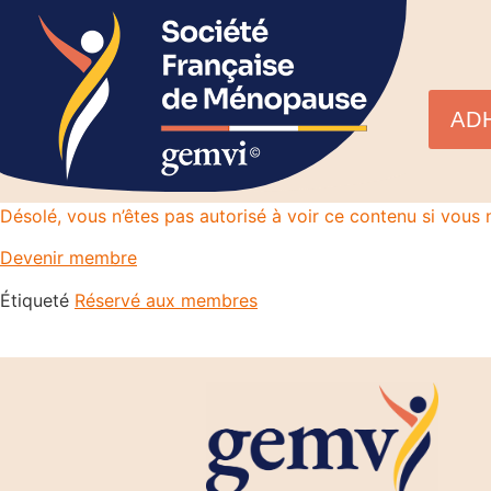
AD
Désolé, vous n’êtes pas autorisé à voir ce contenu si vou
Devenir membre
Étiqueté
Réservé aux membres