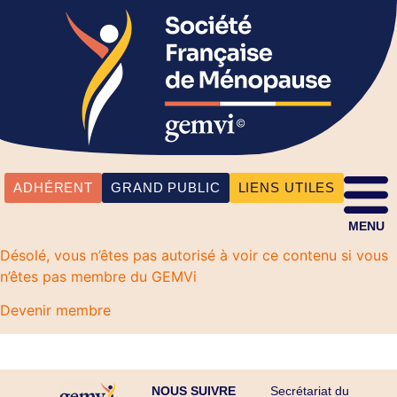
ADHÉRENT
GRAND PUBLIC
LIENS UTILES
MENU
Désolé, vous n’êtes pas autorisé à voir ce contenu si vous
n’êtes pas membre du GEMVi
Devenir membre
NOUS SUIVRE
Secrétariat du