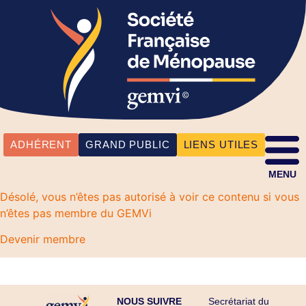
ADHÉRENT
GRAND PUBLIC
LIENS UTILES
MENU
Désolé, vous n’êtes pas autorisé à voir ce contenu si vous
n’êtes pas membre du GEMVi
Devenir membre
NOUS SUIVRE
Secrétariat du