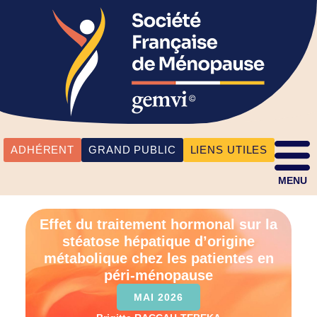
ADHÉRENT
GRAND PUBLIC
LIENS UTILES
MENU
Effet du traitement hormonal sur la
stéatose hépatique d’origine
métabolique chez les patientes en
péri-ménopause
MAI 2026