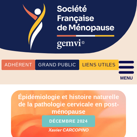
ADHÉRENT
GRAND PUBLIC
LIENS UTILES
MENU
Épidémiologie et histoire naturelle
de la pathologie cervicale en post-
ménopause
DÉCEMBRE 2024
Xavier CARCOPINO