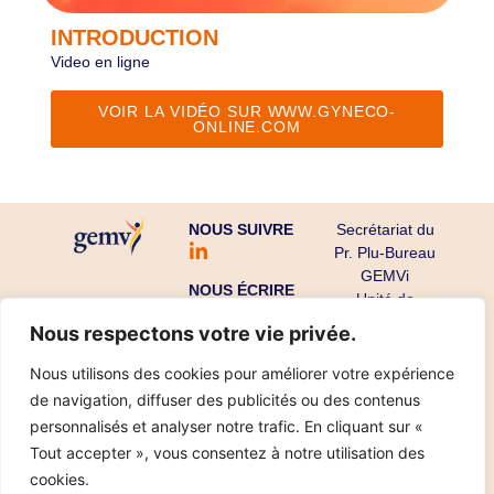
INTRODUCTION
Video en ligne
VOIR LA VIDÉO SUR WWW.GYNECO-
ONLINE.COM
NOUS SUIVRE
Secrétariat du
Pr. Plu-Bureau
GEMVi
NOUS ÉCRIRE
Unité de
Gynécologie
Nous respectons votre vie privée.
Endocrinienne
CHU Cochin-
Nous utilisons des cookies pour améliorer votre expérience
Port Royal
de navigation, diffuser des publicités ou des contenus
53 avenue de
personnalisés et analyser notre trafic. En cliquant sur «
l’Observatoire
Tout accepter », vous consentez à notre utilisation des
75679 Paris
cookies.
Cedex 14