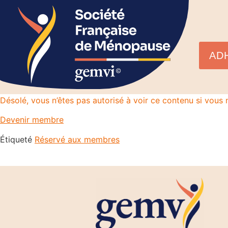
AD
Désolé, vous n’êtes pas autorisé à voir ce contenu si vou
Devenir membre
Étiqueté
Réservé aux membres