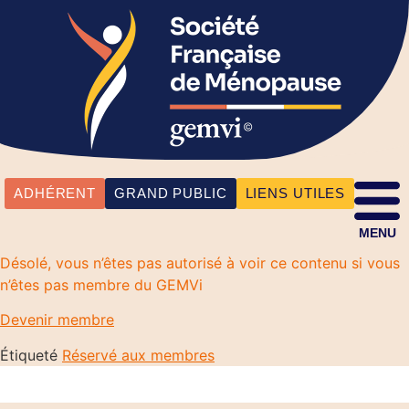
ADHÉRENT
GRAND PUBLIC
LIENS UTILES
MENU
Désolé, vous n’êtes pas autorisé à voir ce contenu si vous
n’êtes pas membre du GEMVi
Devenir membre
Étiqueté
Réservé aux membres