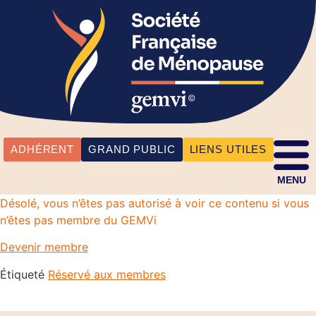
ADHÉRENT
GRAND PUBLIC
LIENS UTILES
MENU
Désolé, vous n’êtes pas autorisé à voir ce contenu si vous
n’êtes pas membre du GEMVi
Devenir membre
Étiqueté
Réservé aux membres