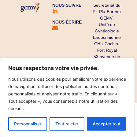
NOUS SUIVRE
Secrétariat du
Pr. Plu-Bureau
GEMVi
NOUS ÉCRIRE
Unité de
Gynécologie
Endocrinienne
CHU Cochin-
Port Royal
53 avenue de
l’Observatoire
Nous respectons votre vie privée.
75679 Paris
Cedex 14
Nous utilisons des cookies pour améliorer votre expérience
de navigation, diffuser des publicités ou des contenus
Copyright ©
Mentions légales
Données personnelles
personnalisés et analyser notre trafic. En cliquant sur «
2025
Réalisation IPT
Tout accepter », vous consentez à notre utilisation des
cookies.
Personnaliser
Tout rejeter
Accepter tout