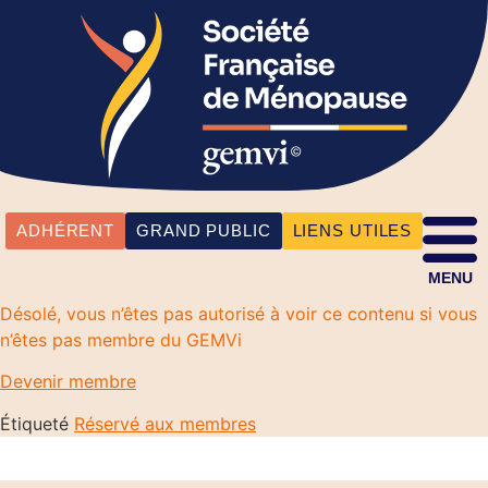
ADHÉRENT
GRAND PUBLIC
LIENS UTILES
MENU
Désolé, vous n’êtes pas autorisé à voir ce contenu si vous
n’êtes pas membre du GEMVi
Devenir membre
Étiqueté
Réservé aux membres