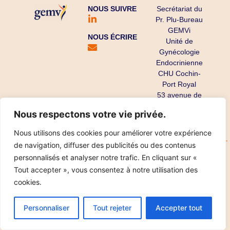
NOUS SUIVRE
Secrétariat du
Pr. Plu-Bureau
GEMVi
NOUS ÉCRIRE
Unité de
Gynécologie
Endocrinienne
CHU Cochin-
Port Royal
53 avenue de
l’Observatoire
Nous respectons votre vie privée.
75679 Paris
Cedex 14
Nous utilisons des cookies pour améliorer votre expérience
de navigation, diffuser des publicités ou des contenus
Copyright ©
Mentions légales
Données personnelles
personnalisés et analyser notre trafic. En cliquant sur «
2025
Réalisation IPT
Tout accepter », vous consentez à notre utilisation des
cookies.
Personnaliser
Tout rejeter
Accepter tout