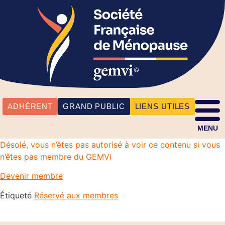
ADHÉRENT
GRAND PUBLIC
LIENS UTILES
MENU
Désolé, vous n’êtes pas autorisé à voir ce contenu si vous
n’êtes pas membre du GEMVi
Devenir membre
Étiqueté
Réservé aux membres