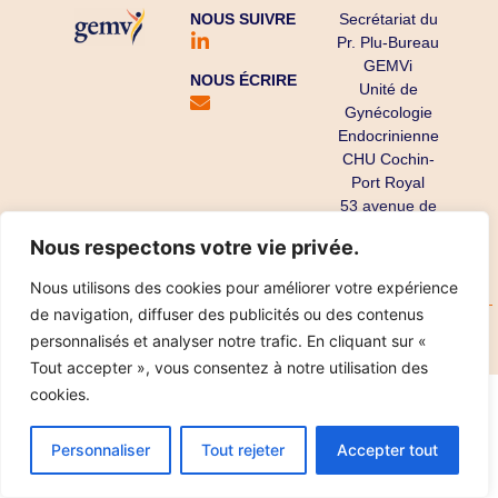
NOUS SUIVRE
Secrétariat du
Pr. Plu-Bureau
GEMVi
NOUS ÉCRIRE
Unité de
Gynécologie
Endocrinienne
CHU Cochin-
Port Royal
53 avenue de
l’Observatoire
Nous respectons votre vie privée.
75679 Paris
Cedex 14
Nous utilisons des cookies pour améliorer votre expérience
de navigation, diffuser des publicités ou des contenus
Copyright ©
Mentions légales
Données personnelles
personnalisés et analyser notre trafic. En cliquant sur «
2025
Réalisation IPT
Tout accepter », vous consentez à notre utilisation des
cookies.
Personnaliser
Tout rejeter
Accepter tout