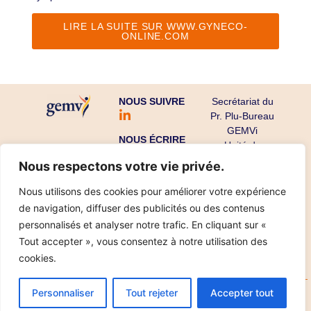
LIRE LA SUITE SUR WWW.GYNECO-
ONLINE.COM
NOUS SUIVRE
Secrétariat du
Pr. Plu-Bureau
GEMVi
NOUS ÉCRIRE
Unité de
Gynécologie
Nous respectons votre vie privée.
Endocrinienne
CHU Cochin-
Nous utilisons des cookies pour améliorer votre expérience
Port Royal
de navigation, diffuser des publicités ou des contenus
53 avenue de
personnalisés et analyser notre trafic. En cliquant sur «
l’Observatoire
Tout accepter », vous consentez à notre utilisation des
75679 Paris
cookies.
Cedex 14
Personnaliser
Tout rejeter
Accepter tout
Copyright ©
Mentions légales
Données personnelles
2025
Réalisation IPT