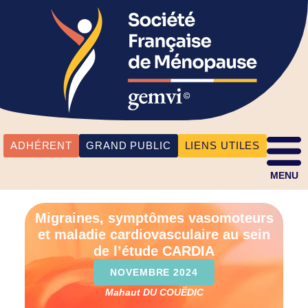
ADHÉRENT
GRAND PUBLIC
LIENS UTILES
MENU
Migraines, symptômes vasomoteurs
et maladie cardiovasculaire au sein
de l’étude CARDIA
NOVEMBRE 2024
Mahaut DU COUËDIC