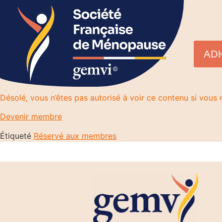
AD
Désolé, vous n’êtes pas autorisé à voir ce contenu si vou
Devenir membre
Étiqueté
Réservé aux membres