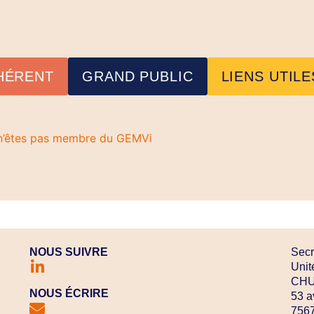
HÉRENT
GRAND PUBLIC
LIENS UTILE
s n’êtes pas membre du GEMVi
NOUS SUIVRE
Secr
Unit
CHU 
NOUS ÉCRIRE
53 a
7567