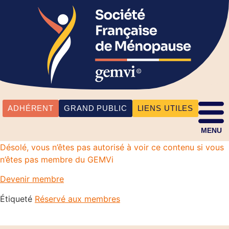
ADHÉRENT
GRAND PUBLIC
LIENS UTILES
MENU
Désolé, vous n’êtes pas autorisé à voir ce contenu si vous
n’êtes pas membre du GEMVi
Devenir membre
Étiqueté
Réservé aux membres