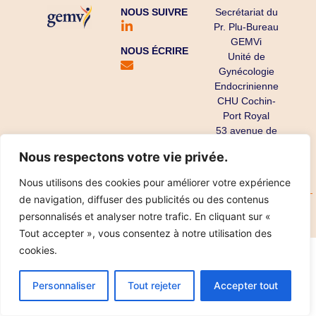
NOUS SUIVRE
Secrétariat du
Pr. Plu-Bureau
GEMVi
NOUS ÉCRIRE
Unité de
Gynécologie
Endocrinienne
CHU Cochin-
Port Royal
53 avenue de
l’Observatoire
Nous respectons votre vie privée.
75679 Paris
Cedex 14
Nous utilisons des cookies pour améliorer votre expérience
de navigation, diffuser des publicités ou des contenus
Copyright ©
Mentions légales
Données personnelles
personnalisés et analyser notre trafic. En cliquant sur «
2025
Réalisation IPT
Tout accepter », vous consentez à notre utilisation des
cookies.
Personnaliser
Tout rejeter
Accepter tout