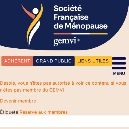
ADHÉRENT
GRAND PUBLIC
LIENS UTILES
MENU
Désolé, vous n’êtes pas autorisé à voir ce contenu si vous
n’êtes pas membre du GEMVi
Devenir membre
Étiqueté
Réservé aux membres