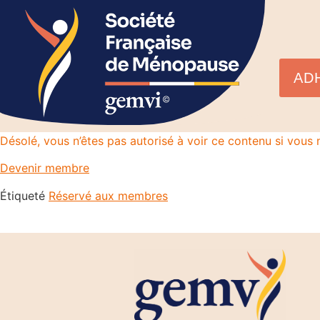
AD
Désolé, vous n’êtes pas autorisé à voir ce contenu si vou
Devenir membre
Étiqueté
Réservé aux membres