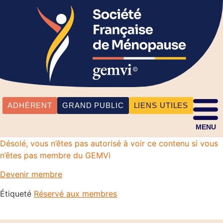
ADHÉRENT
GRAND PUBLIC
LIENS UTILES
MENU
Désolé, vous n’êtes pas autorisé à voir ce contenu si vous
n’êtes pas membre du GEMVi
Devenir membre
Étiqueté
Réservé aux membres