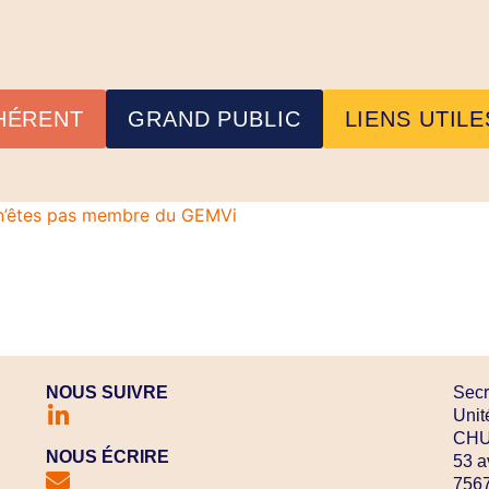
HÉRENT
GRAND PUBLIC
LIENS UTILE
s n’êtes pas membre du GEMVi
NOUS SUIVRE
Secr
Unit
CHU 
NOUS ÉCRIRE
53 a
7567