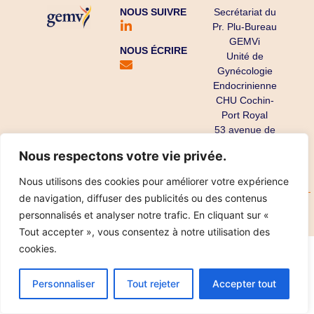
NOUS SUIVRE
Secrétariat du
Pr. Plu-Bureau
GEMVi
NOUS ÉCRIRE
Unité de
Gynécologie
Endocrinienne
CHU Cochin-
Port Royal
53 avenue de
l’Observatoire
Nous respectons votre vie privée.
75679 Paris
Cedex 14
Nous utilisons des cookies pour améliorer votre expérience
de navigation, diffuser des publicités ou des contenus
Copyright ©
Mentions légales
Données personnelles
personnalisés et analyser notre trafic. En cliquant sur «
2025
Réalisation IPT
Tout accepter », vous consentez à notre utilisation des
cookies.
Personnaliser
Tout rejeter
Accepter tout