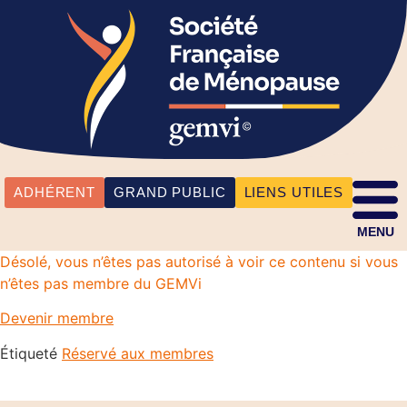
ADHÉRENT
GRAND PUBLIC
LIENS UTILES
MENU
Désolé, vous n’êtes pas autorisé à voir ce contenu si vous
n’êtes pas membre du GEMVi
Devenir membre
Étiqueté
Réservé aux membres