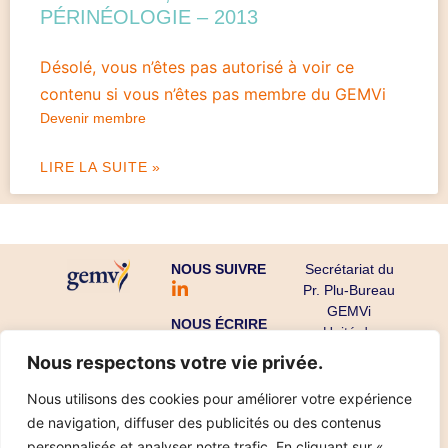
PÉRINÉOLOGIE – 2013
Désolé, vous n’êtes pas autorisé à voir ce
contenu si vous n’êtes pas membre du GEMVi
Devenir membre
LIRE LA SUITE »
NOUS SUIVRE
Secrétariat du
Pr. Plu-Bureau
GEMVi
NOUS ÉCRIRE
Unité de
Gynécologie
Nous respectons votre vie privée.
Endocrinienne
CHU Cochin-
Nous utilisons des cookies pour améliorer votre expérience
Port Royal
de navigation, diffuser des publicités ou des contenus
53 avenue de
personnalisés et analyser notre trafic. En cliquant sur «