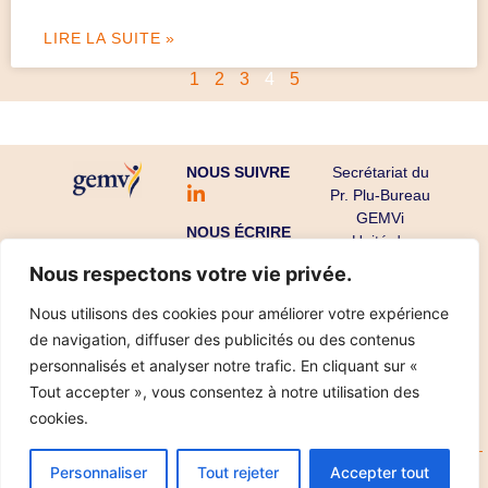
LIRE LA SUITE »
1
2
3
4
5
NOUS SUIVRE
Secrétariat du
Pr. Plu-Bureau
GEMVi
NOUS ÉCRIRE
Unité de
Gynécologie
Nous respectons votre vie privée.
Endocrinienne
CHU Cochin-
Nous utilisons des cookies pour améliorer votre expérience
Port Royal
de navigation, diffuser des publicités ou des contenus
53 avenue de
personnalisés et analyser notre trafic. En cliquant sur «
l’Observatoire
Tout accepter », vous consentez à notre utilisation des
75679 Paris
cookies.
Cedex 14
Personnaliser
Tout rejeter
Accepter tout
Copyright ©
Mentions légales
Données personnelles